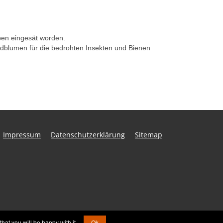
uben eingesät worden.
ldblumen für die bedrohten Insekten und Bienen
Impressum
Datenschutzerklärung
Sitemap
hat you will be happy with it.
Ok