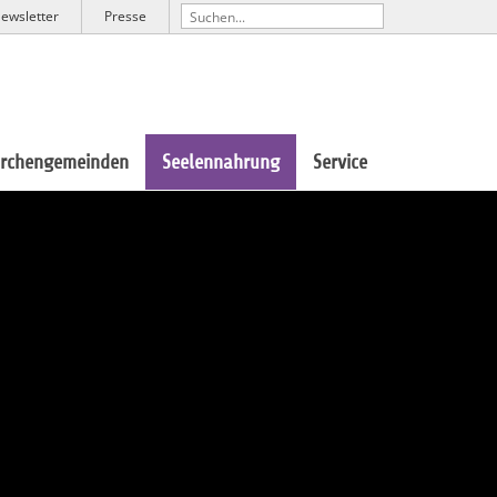
ewsletter
Presse
irchengemeinden
Seelennahrung
Service