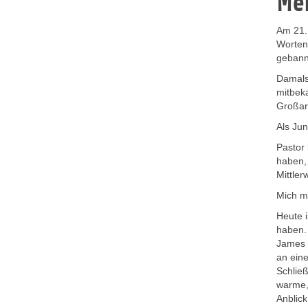
Men
Am 21.
Worten:
gebann
Damals 
mitbek
Großart
Als Ju
Pastor
haben,
Mittler
Mich m
Heute 
haben.
James 
an ein
Schließ
warme,
Anblic