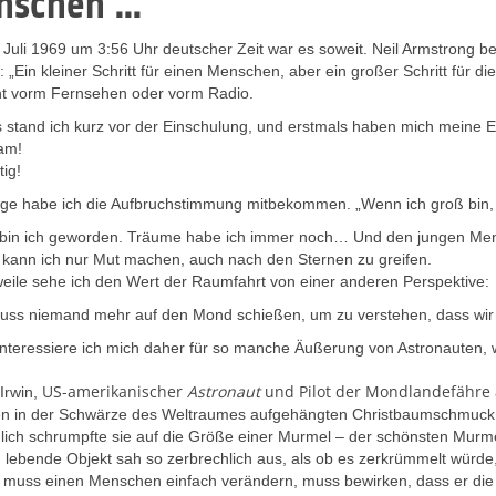
schen ..."
 Juli 1969 um 3:56 Uhr deutscher Zeit war es soweit. Neil Armstrong 
 „Ein kleiner Schritt für einen Menschen, aber ein großer Schritt für 
t vorm Fernsehen oder vorm Radio.
stand ich kurz vor der Einschulung, und erstmals haben mich meine El
am!
ig!
nge habe ich die Aufbruchstimmung mitbekommen. „Wenn ich groß bin, 
 bin ich geworden. Träume habe ich immer noch… Und den jungen Mensc
 kann ich nur Mut machen, auch nach den Sternen zu greifen.
weile sehe ich den Wert der Raumfahrt von einer anderen Perspektive:
uss niemand mehr auf den Mond schießen, um zu verstehen, dass wir 
interessiere ich mich daher für so manche Äußerung von Astronauten, w
US-amerikanischer
Astronaut
und Pilot der Mondlandefähre 
Irwin,
en in der Schwärze des Weltraumes aufgehängten Christbaumschmuck. M
lich schrumpfte sie auf die Größe einer Murmel – der schönsten Murmel
 lebende Objekt sah so zerbrechlich aus, als ob es zerkrümmelt würde
k muss einen Menschen einfach verändern, muss bewirken, dass er die 