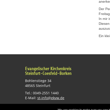
anerken
Der Pe
Freitag
In mir
Diesen
auszus
Ein kle
Evangelischer Kirchenkreis
Steinfurt-Coesfeld-Borken
Bohlenstiege 34
48565 Steinfurt
Tel.: 0049-2551 1440
E-Mail:
st-info@ekvw.de
We use cookies to make sure you can hav