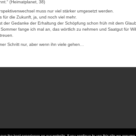
nt.“ (Heimatplanet, 38)
rspektivenwechsel muss nur viel stärker umgesetzt werden.
s für die Zukunft, ja, und noch viel mehr.
 ist der Gedanke der Erhaltung der Schöpfung schon früh mit dem Gla
 Sommer fange ich mal an, das wörtlich zu nehmen und Saatgut für Wi
treuen.
iner Schritt nur, aber wenn ihn viele gehen…
e the best experience on our website. If you continue to use this site we assume t