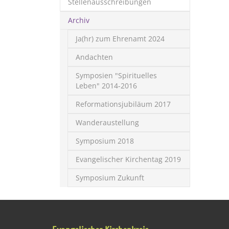
Stellenausschreibungen
Archiv
Ja(hr) zum Ehrenamt 2024
Andachten
Symposien "Spirituelles
Leben" 2014-2016
Reformationsjubiläum 2017
Wanderaustellung
Symposium 2018
Evangelischer Kirchentag 2019
Symposium Zukunft