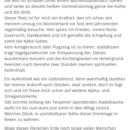
die teils im Schatten unter einem Buchenblätterdach stehen
und tanke an diesem heißen Sommersonntag gerne die Kühle
und die Stille.
Dieser Platz ist für mich ein Kraftort, den ich schon seit
meinem Umzug ins Münsterland vor fast drei Jahrzehnten
regelmäßig besuche. Hier spüre ich Frieden, innere Ruhe,
Zuversicht, Dankbarkeit und ich genieße die Schöpfung und
somit die Nähe Gottes.
Kein Autogeräusch oder Flugzeug ist zu hören, stattdessen
trägt Vogelgezwitscher zur Entspannung bei. Dieses
wunderbare Konzert und die Kirchenglocken im Hintergrund
beenden nach beinahe zwei Stunden meinen spirituellen
Aufenthalt.
Ein Aufenthalt wie ein Gottesdienst, denn wahrhaftig läuteten
bei meiner Ankunft auch Glocken, zwar andere, doch es fügt
sich und ich freue mich schon auf weitere Alpha- und
Omegamomente.
500 Schritte entlang der Terpenen spendenden Nadelbäume
laufe ich bis zum Auto und somit in den Alltag zurück.
Welches Glück, in unmittelbarer Nähe dieser Eremitage in
Reken zu wohnen.
Möge dieses Fleckchen Erde noch lange vielen Menschen