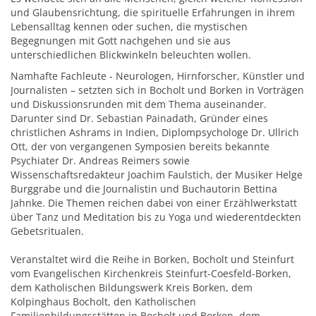
und Glaubensrichtung, die spirituelle Erfahrungen in ihrem
Lebensalltag kennen oder suchen, die mystischen
Begegnungen mit Gott nachgehen und sie aus
unterschiedlichen Blickwinkeln beleuchten wollen.
Namhafte Fachleute - Neurologen, Hirnforscher, Künstler und
Journalisten – setzten sich in Bocholt und Borken in Vorträgen
und Diskussionsrunden mit dem Thema auseinander.
Darunter sind Dr. Sebastian Painadath, Gründer eines
christlichen Ashrams in Indien, Diplompsychologe Dr. Ullrich
Ott, der von vergangenen Symposien bereits bekannte
Psychiater Dr. Andreas Reimers sowie
Wissenschaftsredakteur Joachim Faulstich, der Musiker Helge
Burggrabe und die Journalistin und Buchautorin Bettina
Jahnke. Die Themen reichen dabei von einer Erzählwerkstatt
über Tanz und Meditation bis zu Yoga und wiederentdeckten
Gebetsritualen.
Veranstaltet wird die Reihe in Borken, Bocholt und Steinfurt
vom Evangelischen Kirchenkreis Steinfurt-Coesfeld-Borken,
dem Katholischen Bildungswerk Kreis Borken, dem
Kolpinghaus Bocholt, den Katholischen
Familienbildungsstätten in Bocholt und Borken, dem