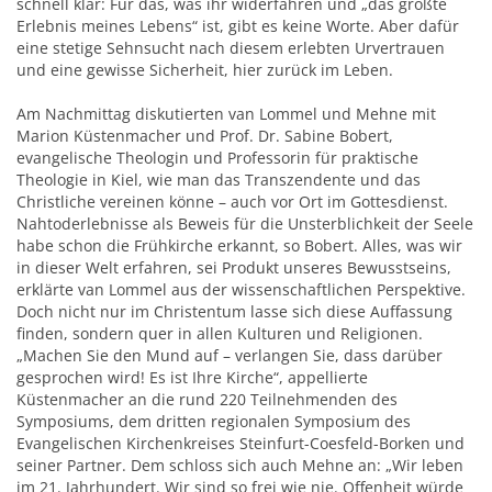
schnell klar: Für das, was ihr widerfahren und „das größte
Erlebnis meines Lebens“ ist, gibt es keine Worte. Aber dafür
eine stetige Sehnsucht nach diesem erlebten Urvertrauen
und eine gewisse Sicherheit, hier zurück im Leben.
Am Nachmittag diskutierten van Lommel und Mehne mit
Marion Küstenmacher und Prof. Dr. Sabine Bobert,
evangelische Theologin und Professorin für praktische
Theologie in Kiel, wie man das Transzendente und das
Christliche vereinen könne – auch vor Ort im Gottesdienst.
Nahtoderlebnisse als Beweis für die Unsterblichkeit der Seele
habe schon die Frühkirche erkannt, so Bobert. Alles, was wir
in dieser Welt erfahren, sei Produkt unseres Bewusstseins,
erklärte van Lommel aus der wissenschaftlichen Perspektive.
Doch nicht nur im Christentum lasse sich diese Auffassung
finden, sondern quer in allen Kulturen und Religionen.
„Machen Sie den Mund auf – verlangen Sie, dass darüber
gesprochen wird! Es ist Ihre Kirche“, appellierte
Küstenmacher an die rund 220 Teilnehmenden des
Symposiums, dem dritten regionalen Symposium des
Evangelischen Kirchenkreises Steinfurt-Coesfeld-Borken und
seiner Partner. Dem schloss sich auch Mehne an: „Wir leben
im 21. Jahrhundert. Wir sind so frei wie nie. Offenheit würde