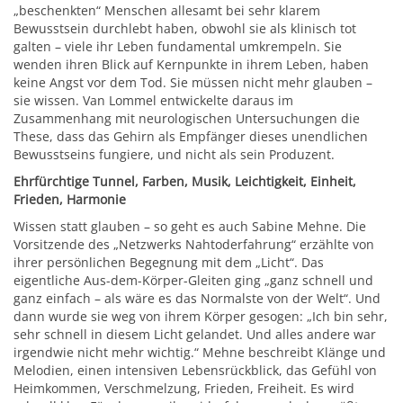
„beschenkten“ Menschen allesamt bei sehr klarem
Bewusstsein durchlebt haben, obwohl sie als klinisch tot
galten – viele ihr Leben fundamental umkrempeln. Sie
wenden ihren Blick auf Kernpunkte in ihrem Leben, haben
keine Angst vor dem Tod. Sie müssen nicht mehr glauben –
sie wissen. Van Lommel entwickelte daraus im
Zusammenhang mit neurologischen Untersuchungen die
These, dass das Gehirn als Empfänger dieses unendlichen
Bewusstseins fungiere, und nicht als sein Produzent.
Ehrfürchtige Tunnel, Farben, Musik, Leichtigkeit, Einheit,
Frieden, Harmonie
Wissen statt glauben – so geht es auch Sabine Mehne. Die
Vorsitzende des „Netzwerks Nahtoderfahrung“ erzählte von
ihrer persönlichen Begegnung mit dem „Licht“. Das
eigentliche Aus-dem-Körper-Gleiten ging „ganz schnell und
ganz einfach – als wäre es das Normalste von der Welt“. Und
dann wurde sie weg von ihrem Körper gesogen: „Ich bin sehr,
sehr schnell in diesem Licht gelandet. Und alles andere war
irgendwie nicht mehr wichtig.“ Mehne beschreibt Klänge und
Melodien, einen intensiven Lebensrückblick, das Gefühl von
Heimkommen, Verschmelzung, Frieden, Freiheit. Es wird