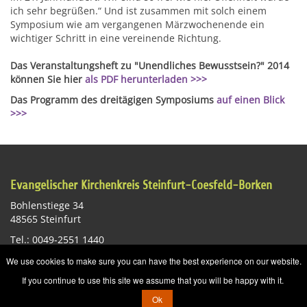
ich sehr begrüßen.“ Und ist zusammen mit solch einem
Symposium wie am vergangenen Märzwochenende ein
wichtiger Schritt in eine vereinende Richtung.
Das Veranstaltungsheft zu "Unendliches Bewusstsein?" 2014
können Sie hier
als PDF herunterladen >>>
Das Programm des dreitägigen Symposiums
auf einen Blick
>>>
Evangelischer Kirchenkreis Steinfurt-Coesfeld-Borken
Bohlenstiege 34
48565 Steinfurt
Tel.: 0049-2551 1440
E-Mail:
st-info@ekvw.de
We use cookies to make sure you can have the best experience on our website.
Impressum
Datenschutzerklärung
Sitemap
If you continue to use this site we assume that you will be happy with it.
Ok