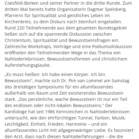
Coesfeld-Borken und seiner Partner in die dritte Runde. Zum
dritten Mal bereits hatte Organisatorin Dagmar Spelsberg,
Pfarrerin für Spiritualität und geistliches Leben im
Kirchenkreis, zu dem Diskurs nach Steinfurt eingeladen.
Rund 220 Teilnehmende aus dem gesamten Bundesgebiet
ließen sich auf die spannende Diskussion zwischen
Christentum, Spiritualität und Bewusstseinsfragen ein.
Zahlreiche Workshops, Vorträge und eine Podiumsdiskussion
eröffneten den Teilnehmenden Wege in das Thema von
Nahtoderlebnissen, Bewusstseinsformen und christlichem
Auferstehungsglaube.
„Es muss heißen: Ich habe einen Körper. Ich bin
Bewusstsein“, machte sich Dr. Pim van Lommel am Samstag
des dreitätigen Symposiums für ein allumfassendes
außerhalb von Raum und Zeit existierendes Bewusstsein
stark. „Das persönliche, wache Bewusstsein ist nur ein Teil
des endlosen oder nicht-lokalen Bewusstseins.“ Der
Kardiologe hat seit 1986 Kennzeichen in Nahtoderlebnissen
untersucht, wie den ehrfürchtigen Tunnel, Farben, Musik,
Leichtigkeit, Einheit, Frieden, Harmonie – und ein
allumfassendes Licht mit allgegenwärtiger Liebe. Es fasziniert
den Arzt, dass nach diesen Nahtoderfahrungen – die die