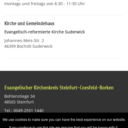
montags und freitags von 8.30 - 11:30 Uhr
Kirche und Gemeindehaus
Evangelisch-reformierte Kirche Suderwick
Johannes-Meis-Str. 2
46399 Bocholt-Suderwick
Evangelischer Kirchenkreis Steinfurt-Coesfeld-Borken
Bohlenstiege 34
48565 Steinfurt
Tel.: 0049-2551 1440
E-Mail:
st-info@ekvw.de
We use cookies to make sure you can have the best experience on our website.
Impressum
Datenschutzerklärung
Sitemap
If you continue to use this site we assume that you will be happy with it.