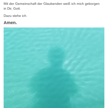
Mit der Gemeinschaft der Glaubenden weiß ich mich geborgen
in Dir, Gott.
Dazu stehe ich.
Amen.