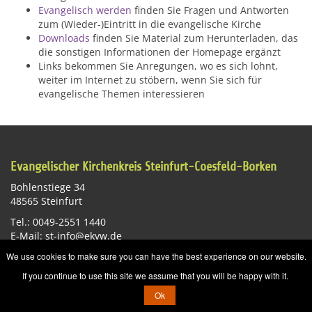
Evangelisch werden
finden Sie Fragen und Antworten
zum (Wieder-)Eintritt in die evangelische Kirche
Downloads
finden Sie Material zum Herunterladen, das
die sonstigen Informationen der Homepage ergänzt
Links bekommen Sie Anregungen, wo es sich lohnt,
weiter im Internet zu stöbern, wenn Sie sich für
evangelische Themen interessieren
Evangelischer Kirchenkreis Steinfurt-Coesfeld-Borken
Bohlenstiege 34
48565 Steinfurt
Tel.: 0049-2551 1440
E-Mail:
st-info@ekvw.de
We use cookies to make sure you can have the best experience on our website.
Impressum
Datenschutzerklärung
Sitemap
If you continue to use this site we assume that you will be happy with it.
Ok