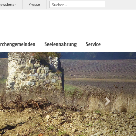
ewsletter
Presse
irchengemeinden
Seelennahrung
Service
Next