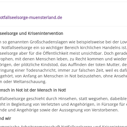
tfallseelsorge-muensterland.de
lseelsorge und Krisenintervention
n so genannten Großschadenslagen wie beispielsweise bei der Lov
Notfallseelsorge ein so wichtiger Bereich kirchlichen Handelns ist. 
lseelsorge aber für die Öffentlichkeit meist unsichtbar. Doch gerad
rophen, mit denen Menschen leben, zu Recht kommen und wieder i
rigen, der plötzliche Kindstod, das Auffinden der toten Mutter, de
ingung einer Todesnachricht, immer zur falschen Zeit, weil es da
 gehört, von Anfang an Menschen in Not beizustehen, ohne Ansehe
on oder Weltanschauung.
nsch in Not ist der Mensch in Not!
tfallseelsorge geschieht durch Hinsehen, statt wegsehen, dabeibleib
eht in Begleitung von Verletzten und Angehörigen, in Fürsorge für e
nde und Angehörige sowie der Aussegnung von Verstorbenen.
nd wir
umenische Arbeitsgemeinschaft Notfallseelsorge und Kriseninterv