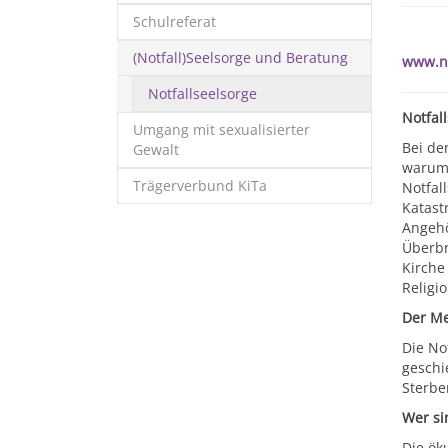
Schulreferat
(Notfall)Seelsorge und Beratung
www.no
Notfallseelsorge
Notfal
Umgang mit sexualisierter
Bei de
Gewalt
warum 
Trägerverbund KiTa
Notfal
Katast
Angehö
Überbr
Kirche
Religi
Der Me
Die No
geschi
Sterbe
Wer si
Die ök