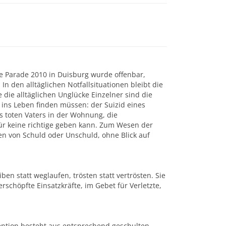
e Parade 2010 in Duisburg wurde offenbar,
In den alltäglichen Notfallsituationen bleibt die
e die alltäglichen Unglücke Einzelner sind die
ns Leben finden müssen: der Suizid eines
s toten Vaters in der Wohnung, die
für keine richtige geben kann. Zum Wesen der
n von Schuld oder Unschuld, ohne Blick auf
en statt weglaufen, trösten statt vertrösten. Sie
rschöpfte Einsatzkräfte, im Gebet für Verletzte,
ention besteht aus entsprechend geschulten