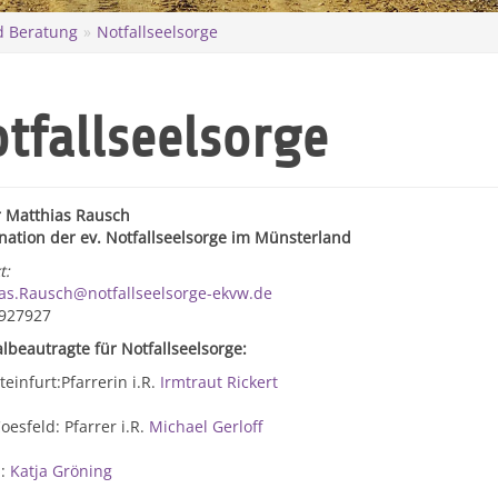
nd Beratung
Notfallseelsorge
tfallseelsorge
r Matthias Rausch
nation der ev. Notfallseelsorge im Münsterland
t:
as.Rausch@notfallseelsorge-ekvw.de
927927
lbeautragte für Notfallseelsorge:
teinfurt:Pfarrerin i.R.
Irmtraut Rickert
oesfeld: Pfarrer i.R.
Michael Gerloff
n:
Katja Gröning