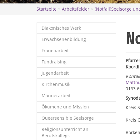
Startseite
Arbeitsfelder
(Notfall)Seelsorge u
Diakonisches Werk
No
Erwachsenenbildung
Frauenarbeit
Pfarre
Fundraising
Koordi
Jugendarbeit
Kontak
Matthi
Kirchenmusik
0163 6
Männerarbeit
Synoda
Ökumene und Mission
Kreis S
Queersensible Seelsorge
Kreis C
Religionsunterricht an
Borke
Berufskollegs