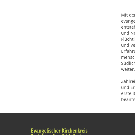
Mit de
evange
entste
und Ne
Flücht
und Ve
Erfahr
mensch
Südlic
weiter
Zahlre
und Er
erstel
beantw
Evangelischer Kirchenkreis