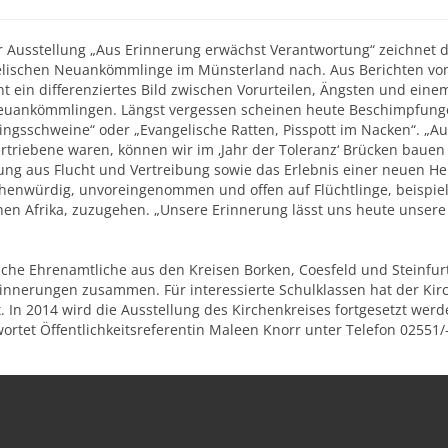
r Ausstellung „Aus Erinnerung erwächst Verantwortung“ zeichnet d
lischen Neuankömmlinge im Münsterland nach. Aus Berichten vo
ht ein differenziertes Bild zwischen Vorurteilen, Ängsten und ei
uankömmlingen. Längst vergessen scheinen heute Beschimpfungen
lingsschweine“ oder „Evangelische Ratten, Pisspott im Nacken“. „A
rtriebene waren, können wir im ‚Jahr der Toleranz‘ Brücken bauen 
ung aus Flucht und Vertreibung sowie das Erlebnis einer neuen H
enwürdig, unvoreingenommen und offen auf Flüchtlinge, beispiel
hen Afrika, zuzugehen. „Unsere Erinnerung lässt uns heute unser
.
iche Ehrenamtliche aus den Kreisen Borken, Coesfeld und Steinfu
innerungen zusammen. Für interessierte Schulklassen hat der Kir
lt. In 2014 wird die Ausstellung des Kirchenkreises fortgesetzt wer
ortet Öffentlichkeitsreferentin Maleen Knorr unter Telefon 02551