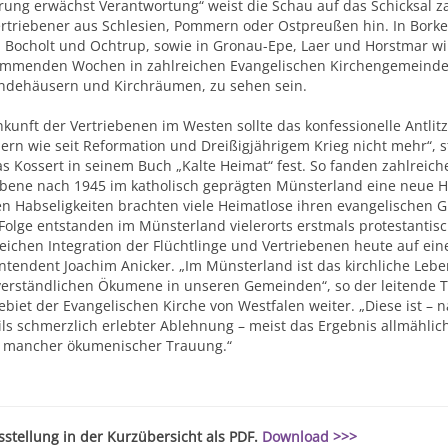
rung erwächst Verantwortung“ weist die Schau auf das Schicksal za
rtriebener aus Schlesien, Pommern oder Ostpreußen hin. In Borke
 Bocholt und Ochtrup, sowie in Gronau-Epe, Laer und Horstmar wir
mmenden Wochen in zahlreichen Evangelischen Kirchengemeinde
dehäusern und Kirchräumen, zu sehen sein.
nkunft der Vertriebenen im Westen sollte das konfessionelle Antlit
ern wie seit Reformation und Dreißigjährigem Krieg nicht mehr“, ste
s Kossert in seinem Buch „Kalte Heimat“ fest. So fanden zahlreich
ebene nach 1945 im katholisch geprägten Münsterland eine neue H
n Habseligkeiten brachten viele Heimatlose ihren evangelischen G
 Folge entstanden im Münsterland vielerorts erstmals protestantis
reichen Integration der Flüchtlinge und Vertriebenen heute auf eine
ntendent Joachim Anicker. „Im Münsterland ist das kirchliche Lebe
verständlichen Ökumene in unseren Gemeinden“, so der leitende T
biet der Evangelischen Kirche von Westfalen weiter. „Diese ist –
ils schmerzlich erlebter Ablehnung – meist das Ergebnis allmählic
t mancher ökumenischer Trauung.“
sstellung in der Kurzübersicht als PDF.
Download >>>