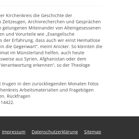
er Kirchenkreis die Geschichte der
n Zeitzeugen, Archivrecherchen und Gesprächen
nem gelungenen Miteinander von Alteingesessenen
 und Vorurteile wie „Evangelische
us der Erfahrung, dass auch wir einst Heimatlose
in die Gegenwart“, meint Anicker. So könnten die
eimat im Münsterland helfen, auch heute
sweise aus Syrien, Afghanistan oder dem
e Verantwortung erkennen“, so der Theologe
rt trugen in den zurückliegenden Monaten Fotos
chenkreis Arbeitsmaterialien und Fragebögen
den. Rückfragen
/-14422.
Impressum
Datenschutzerklärung
Sitemap