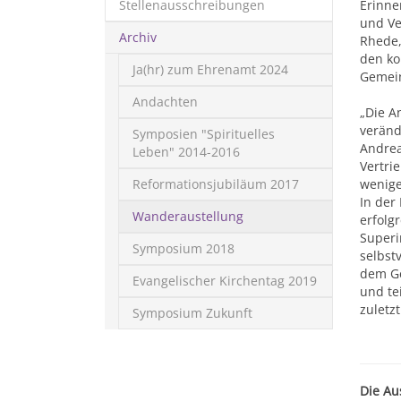
Stellenausschreibungen
Erinne
und Ve
Archiv
Rhede,
den ko
Ja(hr) zum Ehrenamt 2024
Gemein
Andachten
„Die A
veränd
Symposien "Spirituelles
Andrea
Leben" 2014-2016
Vertri
Reformationsjubiläum 2017
wenige
In der
Wanderaustellung
erfolg
Superi
Symposium 2018
selbst
dem Ge
Evangelischer Kirchentag 2019
und te
zuletz
Symposium Zukunft
Die Au