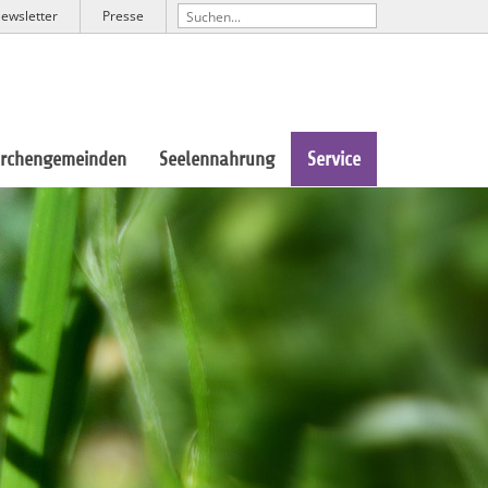
ewsletter
Presse
irchengemeinden
Seelennahrung
Service