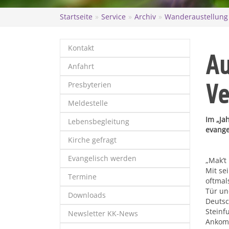
Startseite
Service
Archiv
Wanderaustellung
Kontakt
Au
Anfahrt
Presbyterien
Ve
Meldestelle
Im „Ja
Lebensbegleitung
evange
Kirche gefragt
Evangelisch werden
„Mak’t
Mit se
Termine
oftmal
Tür un
Downloads
Deutsc
Steinf
Newsletter KK-News
Ankomm