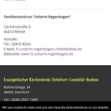
Familienzentrum "Unterm-Regenbogen"
Cäcilienstraße 3
46414 Rhede
Kontakt:
Tel.: 02872 8254
E-Mail:
fz-unterm-regenbogen-rhede@ekvw.de
Webseite:
www.fz-unterm-regenbogen.de
Evangelischer Kirchenkreis Steinfurt-Coesfeld-Borken
Bohlenstiege 34
48565 Steinfurt
Tel.: 0049-2551 1440
E-Mail:
st-info@ekvw.de
We use cookies to make sure you can have the best experience on our website.