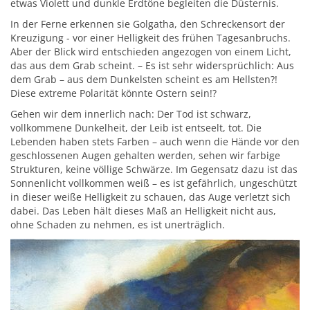
etwas Violett und dunkle Erdtöne begleiten die Düsternis.
In der Ferne erkennen sie Golgatha, den Schreckensort der
Kreuzigung - vor einer Helligkeit des frühen Tagesanbruchs.
Aber der Blick wird entschieden angezogen von einem Licht,
das aus dem Grab scheint. – Es ist sehr widersprüchlich: Aus
dem Grab – aus dem Dunkelsten scheint es am Hellsten?!
Diese extreme Polarität könnte Ostern sein!?
Gehen wir dem innerlich nach: Der Tod ist schwarz,
vollkommene Dunkelheit, der Leib ist entseelt, tot. Die
Lebenden haben stets Farben – auch wenn die Hände vor den
geschlossenen Augen gehalten werden, sehen wir farbige
Strukturen, keine völlige Schwärze. Im Gegensatz dazu ist das
Sonnenlicht vollkommen weiß – es ist gefährlich, ungeschützt
in dieser weiße Helligkeit zu schauen, das Auge verletzt sich
dabei. Das Leben hält dieses Maß an Helligkeit nicht aus,
ohne Schaden zu nehmen, es ist unerträglich.