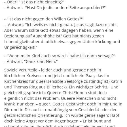
- Oder: "Ist das nicht einseitig?"
- Antwort: "Hast Du je die andere Seite ausprobiert?"
- "Ist das nicht gegen den Willen Gottes?"
- Antwort: "Ich weiß es nicht genau, Jesus sagt dazu nichts.
Aber warum sollte Gott etwas dagegen haben, wenn eine
Beziehung auf Augenhöhe ist? Gott hat nichts gegen
Lebendigkeit, aber deutlich etwas gegen Unterdrückung und
Ungerechtigkeit!"
- "Wenn mein Kind auch so wird - habe ich dann versagt?"
- Antwort: "Ganz klar: Nein."
Soviele Vorurteile - leider auch und gerade noch in
kirchlichen Kreisen – und jetzt endlich ein Paar, das im
Kirchenkreis für queersensible Seelsorge zuständig ist (Katrin
und Thomas Ring aus Billerbeck). Ein wichtiger Schritt. Und
gleichzeitig spüre ich: Queere Christ*innen sind doch
eigentlich nicht das Problem. Queere Menschen sind nicht
krank, nur eben – queer. Gottes Geist weht doch in mir und in
Dir und in Dir auch – unabhängig vom Geschlecht oder der
geschlechtlichen Orientierung. Ich würde gerne sagen: Habt
doch keine Angst vor dem Regenbogen – Er ist bunt und
schadet keinem. Ihr dürft doch so leben, wie ihr wollt und