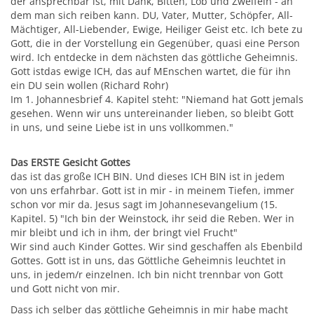
der ansprechbar ist, mit Dank, Bitten, Lob und Zweifeln - an
dem man sich reiben kann. DU, Vater, Mutter, Schöpfer, All-
Mächtiger, All-Liebender, Ewige, Heiliger Geist etc. Ich bete zu
Gott, die in der Vorstellung ein Gegenüber, quasi eine Person
wird. Ich entdecke in dem nächsten das göttliche Geheimnis.
Gott istdas ewige ICH, das auf MEnschen wartet, die für ihn
ein DU sein wollen (Richard Rohr)
Im 1. Johannesbrief 4. Kapitel steht: "Niemand hat Gott jemals
gesehen. Wenn wir uns untereinander lieben, so bleibt Gott
in uns, und seine Liebe ist in uns vollkommen."
Das ERSTE Gesicht Gottes
das ist das große ICH BIN. Und dieses ICH BIN ist in jedem
von uns erfahrbar. Gott ist in mir - in meinem Tiefen, immer
schon vor mir da. Jesus sagt im Johannesevangelium (15.
Kapitel. 5) "Ich bin der Weinstock, ihr seid die Reben. Wer in
mir bleibt und ich in ihm, der bringt viel Frucht"
Wir sind auch Kinder Gottes. Wir sind geschaffen als Ebenbild
Gottes. Gott ist in uns, das Göttliche Geheimnis leuchtet in
uns, in jedem/r einzelnen. Ich bin nicht trennbar von Gott
und Gott nicht von mir.
Dass ich selber das göttliche Geheimnis in mir habe macht