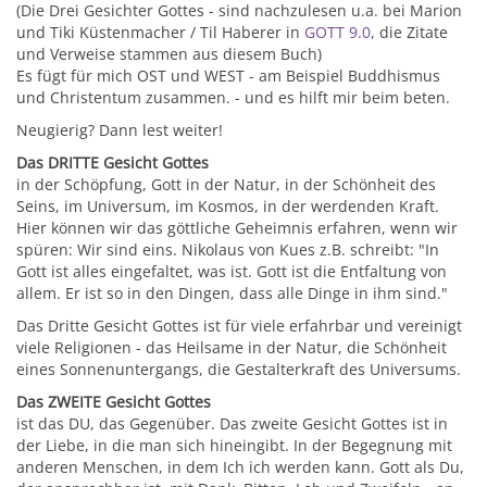
(Die Drei Gesichter Gottes - sind nachzulesen u.a. bei Marion
und Tiki Küstenmacher / Til Haberer in
GOTT 9.0
, die Zitate
und Verweise stammen aus diesem Buch)
Es fügt für mich OST und WEST - am Beispiel Buddhismus
und Christentum zusammen. - und es hilft mir beim beten.
Neugierig? Dann lest weiter!
Das DRITTE Gesicht Gottes
in der Schöpfung, Gott in der Natur, in der Schönheit des
Seins, im Universum, im Kosmos, in der werdenden Kraft.
Hier können wir das göttliche Geheimnis erfahren, wenn wir
spüren: Wir sind eins. Nikolaus von Kues z.B. schreibt: "In
Gott ist alles eingefaltet, was ist. Gott ist die Entfaltung von
allem. Er ist so in den Dingen, dass alle Dinge in ihm sind."
Das Dritte Gesicht Gottes ist für viele erfahrbar und vereinigt
viele Religionen - das Heilsame in der Natur, die Schönheit
eines Sonnenuntergangs, die Gestalterkraft des Universums.
Das ZWEITE Gesicht Gottes
ist das DU, das Gegenüber. Das zweite Gesicht Gottes ist in
der Liebe, in die man sich hineingibt. In der Begegnung mit
anderen Menschen, in dem Ich ich werden kann. Gott als Du,