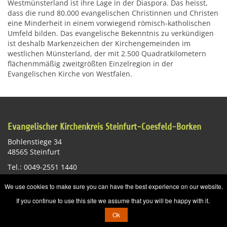
Westmünsterland ist ihre Lage in der Diaspora. Das heisst,
dass die rund 80.000 evangelischen Christinnen und Christen
eine Minderheit in einem vorwiegend römisch-katholischen
Umfeld bilden. Das evangelische Bekenntnis zu verkündigen
ist deshalb Markenzeichen der Kirchengemeinden im
westlichen Münsterland, der mit 2.500 Quadratkilometern
flächenmmäßig zweitgrößten Einzelregion in der
Evangelischen Kirche von Westfalen.
Evangelischer Kirchenkreis Steinfurt-Coesfeld-Borken
Bohlenstiege 34
48565 Steinfurt
Tel.: 0049-2551 1440
E-Mail:
st-info@ekvw.de
We use cookies to make sure you can have the best experience on our website.
Impressum
Datenschutzerklärung
Sitemap
If you continue to use this site we assume that you will be happy with it.
Ok