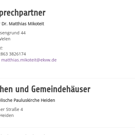
prechpartner
r Dr. Matthias Mikoteit
esengrund 44
Velen
t:
02863 3826174
:
matthias.mikoteit@ekvw.de
chen und Gemeindehäuser
lische Pauluskirche Heiden
r Straße 4
Heiden