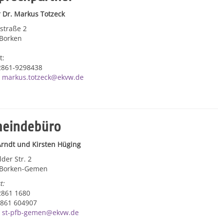
r Dr. Markus Totzeck
straße 2
Borken
t:
02861-9298438
:
markus.totzeck@ekvw.de
eindebüro
rndt und Kirsten Hüging
der Str. 2
 Borken-Gemen
t:
02861 1680
2861 604907
:
st-pfb-gemen@ekvw.de