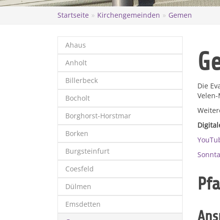
Startseite
Kirchengemeinden
Gemen
Ahaus
G
Anholt
Billerbeck
Die Ev
Velen-
Bocholt
Weiter
Borghorst-Horstmar
Digita
Borken
YouTu
Burgsteinfurt
Sonnt
Coesfeld
Pfa
Dülmen
Emsdetten
Ans