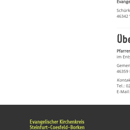
Evange
Schür
46342 
Übe
Pfarrer
im Ent
Gemene
46359 
Kontak
Tel.: 
E-Mail
Evangelischer Kirchenkreis
Steinfurt-Coesfeld-Borken