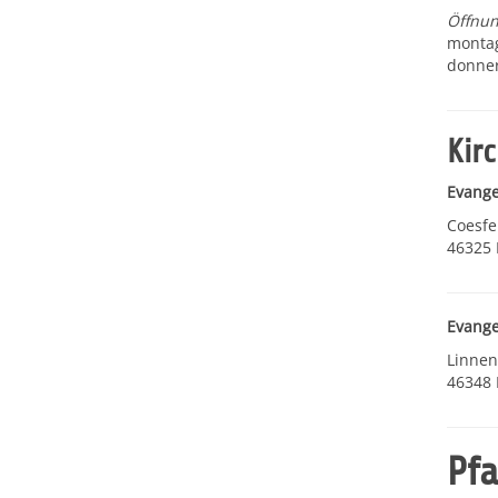
Öffnun
montag
donner
Kir
Evange
Coesfel
46325
Evange
Linne
46348 
Pf