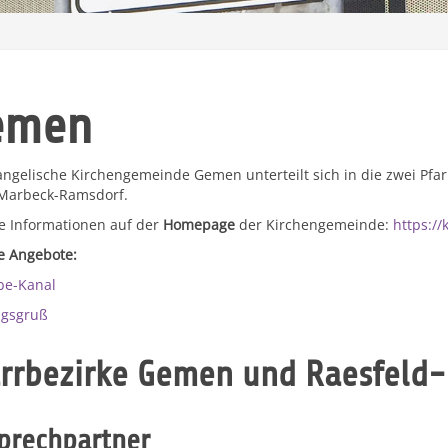
emen
angelische Kirchengemeinde Gemen unterteilt sich in die zwei Pfa
Marbeck-Ramsdorf.
e Informationen auf der
Homepage
der Kirchengemeinde:
https:/
le Angebote:
be-Kanal
agsgruß
rrbezirke Gemen und Raesfeld-
prechpartner