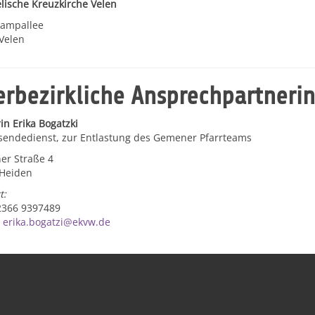
lische Kreuzkirche Velen
kampallee
Velen
rbezirkliche Ansprechpartnerin
in Erika Bogatzki
sendedienst, zur Entlastung des Gemener Pfarrteams
r Straße 4
Heiden
t:
02366 9397489
:
erika.bogatzi@ekvw.de