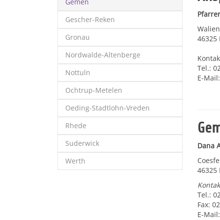
Gemen
Pfarre
Gescher-Reken
Walien
Gronau
46325 
Nordwalde-Altenberge
Kontak
Tel.: 
Nottuln
E-Mail
Ochtrup-Metelen
Oeding-Stadtlohn-Vreden
Gem
Rhede
Suderwick
Dana A
Coesfel
Werth
46325
Kontak
Tel.: 
Fax: 0
E-Mail