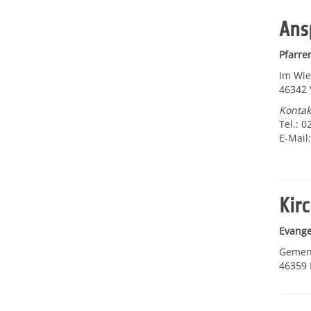
Ans
Pfarre
Im Wi
46342 
Kontak
Tel.: 
E-Mail
Kir
Evange
Gemene
46359 