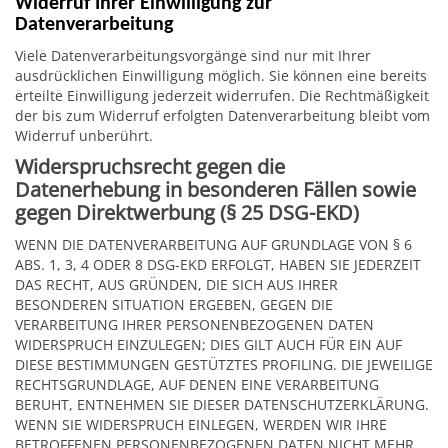
Widerruf Ihrer Einwilligung zur
Datenverarbeitung
Viele Datenverarbeitungsvorgänge sind nur mit Ihrer
ausdrücklichen Einwilligung möglich. Sie können eine bereits
erteilte Einwilligung jederzeit widerrufen. Die Rechtmäßigkeit
der bis zum Widerruf erfolgten Datenverarbeitung bleibt vom
Widerruf unberührt.
Widerspruchsrecht gegen die
Datenerhebung in besonderen Fällen sowie
gegen Direktwerbung (§ 25 DSG-EKD)
WENN DIE DATENVERARBEITUNG AUF GRUNDLAGE VON § 6
ABS. 1, 3, 4 ODER 8 DSG-EKD ERFOLGT, HABEN SIE JEDERZEIT
DAS RECHT, AUS GRÜNDEN, DIE SICH AUS IHRER
BESONDEREN SITUATION ERGEBEN, GEGEN DIE
VERARBEITUNG IHRER PERSONENBEZOGENEN DATEN
WIDERSPRUCH EINZULEGEN; DIES GILT AUCH FÜR EIN AUF
DIESE BESTIMMUNGEN GESTÜTZTES PROFILING. DIE JEWEILIGE
RECHTSGRUNDLAGE, AUF DENEN EINE VERARBEITUNG
BERUHT, ENTNEHMEN SIE DIESER DATENSCHUTZERKLÄRUNG.
WENN SIE WIDERSPRUCH EINLEGEN, WERDEN WIR IHRE
BETROFFENEN PERSONENBEZOGENEN DATEN NICHT MEHR