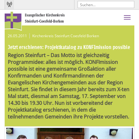
Toggl
navig
26.05.2011
Kirchenkreis Steinfurt Coesfeld Borken
Jetzt erschienen: Projektkatalog zu KONFImission possible
Region Steinfurt – Das Motto ist gleichzeitig
Programmidee: alles ist möglich. KONFImission
possible ist eine gemeinsame Großaktion aller
Konfirmanden und Konfirmandinnen der
Evangelischen Kirchengemeinden aus der Region
Steinfurt. Sie findet in diesem Jahr bereits zum X-ten
Mal statt, diesmal am Samstag, 17. September von
14.30 bis 19.30 Uhr. Nun ist vorbereitend der
Projektkatalog erschienen, in dem die
teilnehmenden Gemeinden ihre Projekte vorstellen.