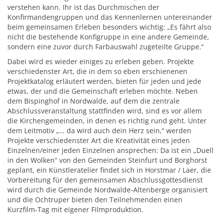
verstehen kann. Ihr ist das Durchmischen der
Konfirmandengruppen und das Kennenlernen untereinander
beim gemeinsamen Erleben besonders wichtig: „Es fährt also
nicht die bestehende Konfigruppe in eine andere Gemeinde,
sondern eine zuvor durch Farbauswahl zugeteilte Gruppe.“
Dabei wird es wieder einiges zu erleben geben. Projekte
verschiedenster Art, die in dem so eben erschienenen
Projektkatalog erläutert werden, bieten für jeden und jede
etwas, der und die Gemeinschaft erleben möchte. Neben
dem Bispinghof in Nordwalde, auf dem die zentrale
Abschlussveranstaltung stattfinden wird, sind es vor allem
die Kirchengemeinden, in denen es richtig rund geht. Unter
dem Leitmotiv „… da wird auch dein Herz sein,“ werden
Projekte verschiedenster Art die Kreativität eines jeden
Einzelnen/einer jeden Einzelnen ansprechen: Da ist ein „Duell
in den Wolken“ von den Gemeinden Steinfurt und Borghorst
geplant, ein Künstleratelier findet sich in Horstmar / Laer, die
Vorbereitung für den gemeinsamen Abschlussgottesdienst
wird durch die Gemeinde Nordwalde-Altenberge organisiert
und die Ochtruper bieten den Teilnehmenden einen
Kurzfilm-Tag mit eigener Filmproduktion.