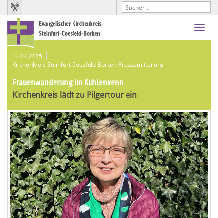
Toggl
navig
14.04.2025
Kirchenkreis Steinfurt Coesfeld Borken Pressemitteilung
Frauenwanderung im Kuhlenvenn
Kirchenkreis lädt zu Pilgertour ein