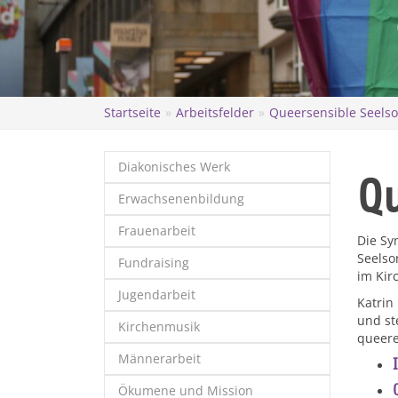
Startseite
Arbeitsfelder
Queersensible Seels
Diakonisches Werk
Qu
Erwachsenenbildung
Frauenarbeit
Die Sy
Seelso
Fundraising
im Kir
Jugendarbeit
Katrin
und st
Kirchenmusik
queer
Männerarbeit
Ökumene und Mission