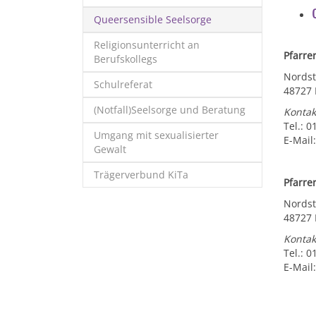
Queersensible Seelsorge
Religionsunterricht an
Pfarre
Berufskollegs
Nordst
Schulreferat
48727 
(Notfall)Seelsorge und Beratung
Kontak
Tel.: 
Umgang mit sexualisierter
E-Mail
Gewalt
Trägerverbund KiTa
Pfarre
Nordst
48727 
Kontak
Tel.: 
E-Mail