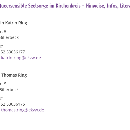
Queersensible Seelsorge im Kirchenkreis - Hinweise, Infos, Liter
rin Katrin Ring
r. 5
Billerbeck
t:
0152 53036177
:
katrin.ring@ekvw.de
r Thomas Ring
r. 5
Billerbeck
t:
0152 53036175
:
thomas.ring@ekvw.de