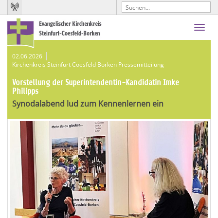
Toggl
navig
02.06.2026
Kirchenkreis Steinfurt Coesfeld Borken Pressemitteilung
Vorstellung der Superintendentin-Kandidatin Imke
Philipps
Synodalabend lud zum Kennenlernen ein