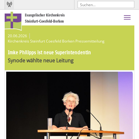
Toggl
navig
20.06.2026
Kirchenkreis Steinfurt Coesfeld Borken Pressemitteilung
Imke Philipps ist neue Superintendentin
Synode wählte neue Leitung