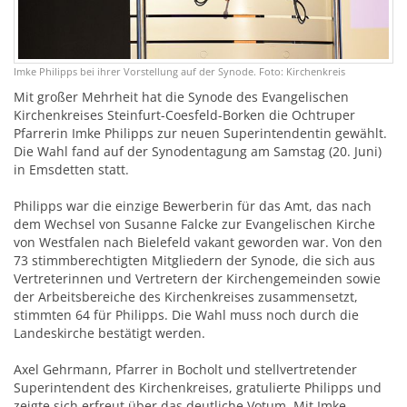
Imke Philipps bei ihrer Vorstellung auf der Synode. Foto: Kirchenkreis
Mit großer Mehrheit hat die Synode des Evangelischen
Kirchenkreises Steinfurt-Coesfeld-Borken die Ochtruper
Pfarrerin Imke Philipps zur neuen Superintendentin gewählt.
Die Wahl fand auf der Synodentagung am Samstag (20. Juni)
in Emsdetten statt.
Philipps war die einzige Bewerberin für das Amt, das nach
dem Wechsel von Susanne Falcke zur Evangelischen Kirche
von Westfalen nach Bielefeld vakant geworden war. Von den
73 stimmberechtigten Mitgliedern der Synode, die sich aus
Vertreterinnen und Vertretern der Kirchengemeinden sowie
der Arbeitsbereiche des Kirchenkreises zusammensetzt,
stimmten 64 für Philipps. Die Wahl muss noch durch die
Landeskirche bestätigt werden.
Axel Gehrmann, Pfarrer in Bocholt und stellvertretender
Superintendent des Kirchenkreises, gratulierte Philipps und
zeigte sich erfreut über das deutliche Votum. Mit Imke