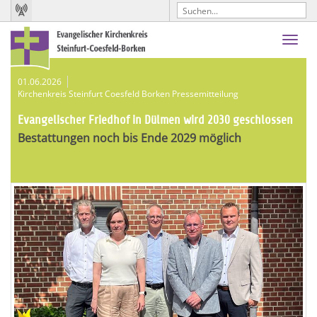
Toggl
navig
01.06.2026
Kirchenkreis Steinfurt Coesfeld Borken Pressemitteilung
Evangelischer Friedhof in Dülmen wird 2030 geschlossen
Bestattungen noch bis Ende 2029 möglich