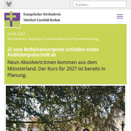
Toggl
navig
24.06.2026
Kirchenkreis Steinfurt Coesfeld Borken Pressemitteilung
22 neue Notfallseelsorgende schließen ersten
Ausbildungsabschnitt ab
Neun Absolvent:innen kommen aus dem
Münsterland. Der Kurs für 2027 ist bereits in
Planung.