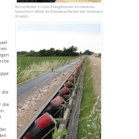
Bernd Müller (r.) vom Evangelischen Kirchenkreis
besuchte in Wesel die Kiesabbauflächen der Holemans
Gruppe.
hael
chen
igen
irche
uppe
 die
r die
en.
d
der
nden