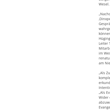
Wesel
„Nachd
‚Dinxp
Gesprä
wahrg
können
Hüging
Leiter
Mitarb
im Wes
renatu
am Nie
„Als Z
komple
erkund
Intent
„Als E
Wider 
abzuwä
Evange