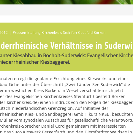
.2012
Pressemitteilung Kirchenkreis Steinfurt Coesfeld Borken
ederrheinische Verhältnisse in Suderwi
anter Kiesabbau in Bocholt-Suderwick: Evangelischer Kirchen
niederrheinischer Kiesbaggerei.
onaten erregt die geplante Errichtung eines Kieswerks und einer
baufläche unter der Überschrift „Zwei-Länder-See Suderwick“ die
r im westlichen Kreis Borken. In Wesel verschafften sich jetzt
ter des Evangelischen Kirchenkreises Steinfurt-Coesfeld-Borken
er-kirchenkreis.de) einen Eindruck von den Folgen der Kiesbagger
utsch-niederländischen Grenzregion. Auf Initiative der
rheinischen Kies- und Sandbaggerei GmbH, kurz NKSB, besuchten
Müller vom synodalen Ausschuss für gesellschaftliche Verantwort
rchenkreis-Sprecher Daniel Cord gemeinsam mit interessierten
n das Suco Kieswerk Bergerfurth und den Diersfordter Waldsee in