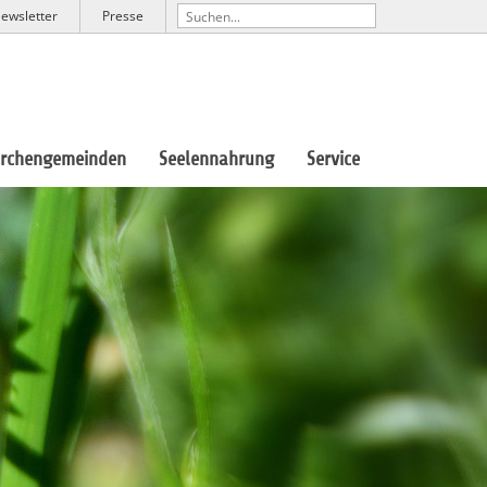
ewsletter
Presse
irchengemeinden
Seelennahrung
Service