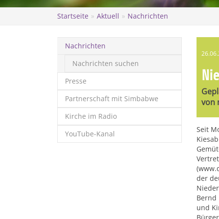
Startseite
Aktuell
Nachrichten
Nachrichten
26.06
Nachrichten suchen
Ni
Presse
Gepl
Partnerschaft mit Simbabwe
von 
Kirche im Radio
Seit M
YouTube-Kanal
Kiesab
Gemüte
Vertre
(www.d
der de
Nieder
Bernd 
und Ki
Bürger