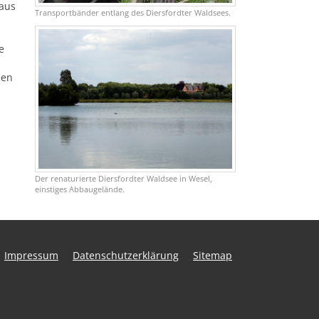
 aus
Transportbänder entlang des Diersfordter Waldsees.
e
men
Der renaturierte Diersfordter Waldsee in Wesel,
einstiges Abbaugelände.
Impressum
Datenschutzerklärung
Sitemap