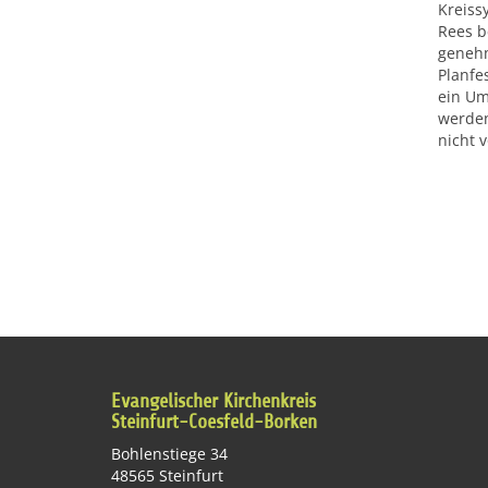
Kreiss
Rees b
genehm
Planfe
ein Um
werden
nicht 
Evangelischer Kirchenkreis
Steinfurt-Coesfeld-Borken
Bohlenstiege 34
48565 Steinfurt