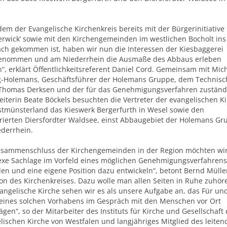
.
em der Evangelische Kirchenkreis bereits mit der Bürgerinitiative
erwick’ sowie mit den Kirchengemeinden im westlichen Bocholt ins
ch gekommen ist, haben wir nun die Interessen der Kiesbaggerei
enommen und am Niederrhein die Ausmaße des Abbaus erleben
“, erklärt Öffentlichkeitsreferent Daniel Cord. Gemeinsam mit Mic
-Holemans, Geschäftsführer der Holemans Gruppe, dem Technis
 Thomas Derksen und der für das Genehmigungsverfahren zuständ
eiterin Beate Böckels besuchten die Vertreter der evangelischen K
tmünsterland das Kieswerk Bergerfurth in Wesel sowie den
rierten Diersfordter Waldsee, einst Abbaugebiet der Holemans Gr
derrhein.
usammenschluss der Kirchengemeinden in der Region möchten wir
xe Sachlage im Vorfeld eines möglichen Genehmigungsverfahrens
en und eine eigene Position dazu entwickeln“, betont Bernd Mülle
ion des Kirchenkreises. Dazu wolle man allen Seiten in Ruhe zuhör
vangelische Kirche sehen wir es als unsere Aufgabe an, das Für un
eines solchen Vorhabens im Gespräch mit den Menschen vor Ort
gen“, so der Mitarbeiter des Instituts für Kirche und Gesellschaft 
lischen Kirche von Westfalen und langjähriges Mitglied des leite