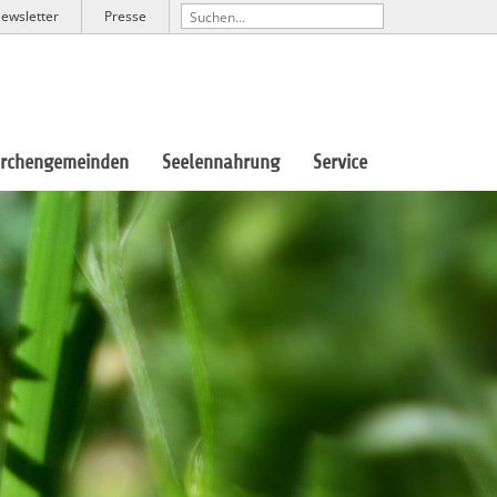
ewsletter
Presse
irchengemeinden
Seelennahrung
Service