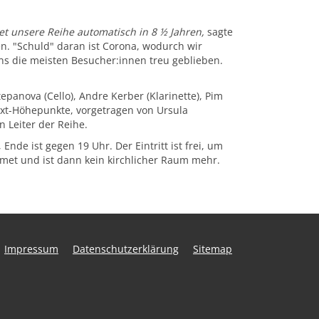
t unsere Reihe automatisch in 8 ½ Jahren,
sagte
en. "Schuld" daran ist Corona, wodurch wir
ns die meisten Besucher:innen treu geblieben.
tepanova (Cello), Andre Kerber (Klarinette), Pim
ext-Höhepunkte, vorgetragen von Ursula
 Leiter der Reihe.
nde ist gegen 19 Uhr. Der Eintritt ist frei, um
met und ist dann kein kirchlicher Raum mehr.
Impressum
Datenschutzerklärung
Sitemap