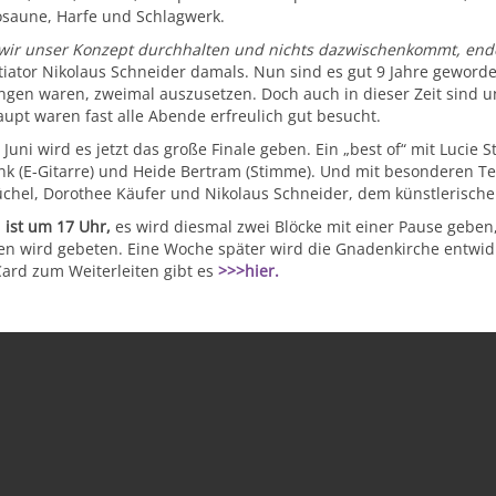
saune, Harfe und Schlagwerk.
ir unser Konzept durchhalten und nichts dazwischenkommt, ende
itiator Nikolaus Schneider damals. Nun sind es gut 9 Jahre geword
gen waren, zweimal auszusetzen. Doch auch in dieser Zeit sind u
upt waren fast alle Abende erfreulich gut besucht.
Juni wird es jetzt das große Finale geben. Ein „best of“ mit Lucie S
nk (E-Gitarre) und Heide Bertram (Stimme). Und mit besonderen T
chel, Dorothee Käufer und Nikolaus Schneider, dem künstlerischen
 ist um 17 Uhr,
es wird diesmal zwei Blöcke mit einer Pause geben, E
n wird gebeten. Eine Woche später wird die Gnadenkirche entwid
Card zum Weiterleiten gibt es
>>>hier.