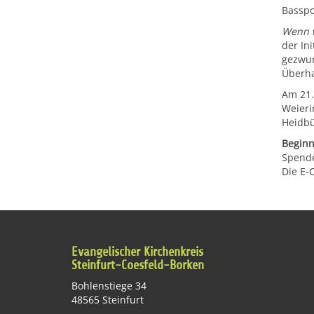
Basspo
Wenn w
der In
gezwun
Überha
Am 21. 
Weieri
Heidbü
Beginn
Spende
Die E-
Evangelischer Kirchenkreis
Steinfurt-Coesfeld-Borken
Bohlenstiege 34
48565 Steinfurt