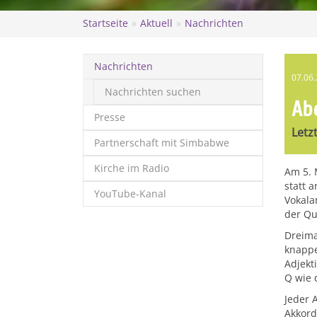
Startseite
Aktuell
Nachrichten
Nachrichten
07.06
Nachrichten suchen
Ab
Presse
Letz
Partnerschaft mit Simbabwe
Kirche im Radio
Am 5. 
statt 
YouTube-Kanal
Vokala
der Qu
Dreima
knappe
Adjekt
Q wie 
Jeder 
Akkord