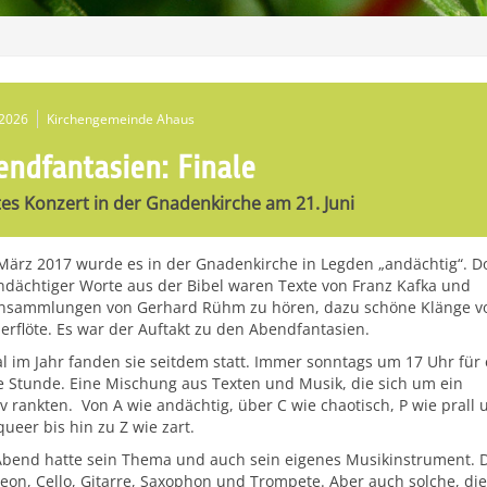
.2026
Kirchengemeinde Ahaus
endfantasien: Finale
tes Konzert in der Gnadenkirche am 21. Juni
März 2017 wurde es in der Gnadenkirche in Legden „andächtig“. D
andächtiger Worte aus der Bibel waren Texte von Franz Kafka und
nsammlungen von Gerhard Rühm zu hören, dazu schöne Klänge v
erflöte. Es war der Auftakt zu den Abendfantasien.
l im Jahr fanden sie seitdem statt. Immer sonntags um 17 Uhr für 
 Stunde. Eine Mischung aus Texten und Musik, die sich um ein
iv rankten. Von A wie andächtig, über C wie chaotisch, P wie prall 
queer bis hin zu Z wie zart.
Abend hatte sein Thema und auch sein eigenes Musikinstrument. D
eon, Cello, Gitarre, Saxophon und Trompete. Aber auch solche, die 