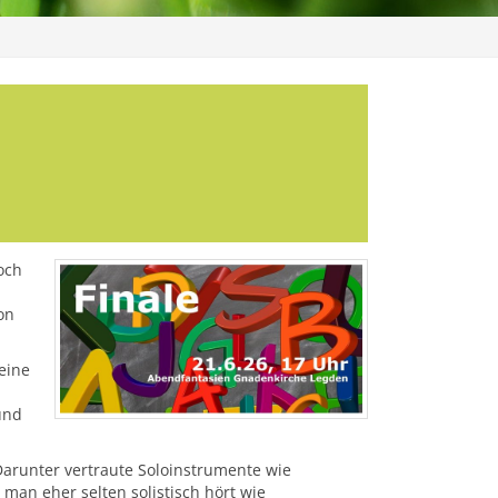
och
on
eine
und
arunter vertraute Soloinstrumente wie
man eher selten solistisch hört wie