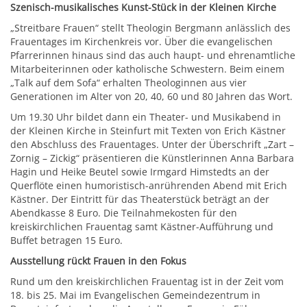
Szenisch-musikalisches Kunst-Stück in der Kleinen Kirche
„Streitbare Frauen“ stellt Theologin Bergmann anlässlich des
Frauentages im Kirchenkreis vor. Über die evangelischen
Pfarrerinnen hinaus sind das auch haupt- und ehrenamtliche
Mitarbeiterinnen oder katholische Schwestern. Beim einem
„Talk auf dem Sofa“ erhalten Theologinnen aus vier
Generationen im Alter von 20, 40, 60 und 80 Jahren das Wort.
Um 19.30 Uhr bildet dann ein Theater- und Musikabend in
der Kleinen Kirche in Steinfurt mit Texten von Erich Kästner
den Abschluss des Frauentages. Unter der Überschrift „Zart –
Zornig – Zickig“ präsentieren die Künstlerinnen Anna Barbara
Hagin und Heike Beutel sowie Irmgard Himstedts an der
Querflöte einen humoristisch-anrührenden Abend mit Erich
Kästner. Der Eintritt für das Theaterstück beträgt an der
Abendkasse 8 Euro. Die Teilnahmekosten für den
kreiskirchlichen Frauentag samt Kästner-Aufführung und
Buffet betragen 15 Euro.
Ausstellung rückt Frauen in den Fokus
Rund um den kreiskirchlichen Frauentag ist in der Zeit vom
18. bis 25. Mai im Evangelischen Gemeindezentrum in