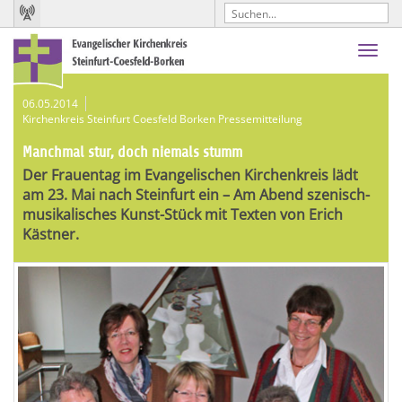
Toggl
navig
06.05.2014
Kirchenkreis Steinfurt Coesfeld Borken Pressemitteilung
Manchmal stur, doch niemals stumm
Der Frauentag im Evangelischen Kirchenkreis lädt
am 23. Mai nach Steinfurt ein – Am Abend szenisch-
musikalisches Kunst-Stück mit Texten von Erich
Kästner.