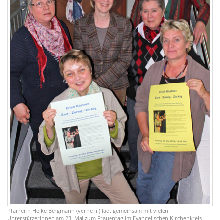
Pfarrerin Heike Bergmann (vorne li.) lädt gemeinsam mit vielen
Unterstützerinnen am 23. Mai zum Frauentag im Evangelischen Kirchenkreis