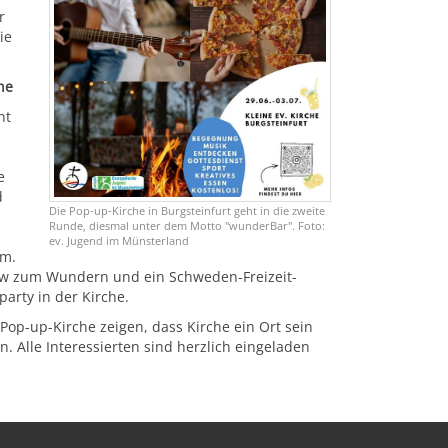
r
ie
che
ht
e
d
Die Pop-up-Kirche in Burgsteinfurt geht in die zweite
Runde, diesmal unter dem Motto "wunderBar". Foto:
ev. Jugend im Münsterland
mm.
how zum Wundern und ein Schweden-Freizeit-
arty in der Kirche.
op-up-Kirche zeigen, dass Kirche ein Ort sein
Alle Interessierten sind herzlich eingeladen