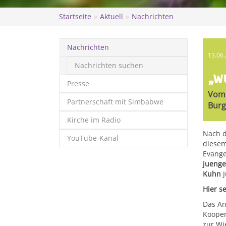
Startseite
Aktuell
Nachrichten
Nachrichten
13.06
Nachrichten suchen
„w
Presse
Vom 
Partnerschaft mit Simbabwe
Burg
Kirche im Radio
Nach d
YouTube-Kanal
diesem
Evange
juenge
Kuhn
J
Hier s
Das An
Kooper
zur Wi