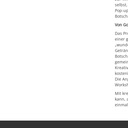
selbst,
Pop-up
Botsch
Von Go
Das Pr
einer 
„wunde
Geträn
Botsch
gemein
Kreati
kosten
Die An
Worksh
Mit kr
kann, 
einmal