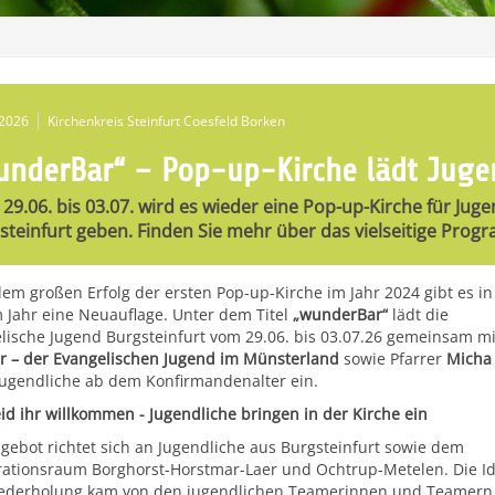
.2026
Kirchenkreis Steinfurt Coesfeld Borken
underBar“ – Pop-up-Kirche lädt Jugen
29.06. bis 03.07. wird es wieder eine Pop-up-Kirche für Juge
steinfurt geben. Finden Sie mehr über das vielseitige Pro
em großen Erfolg der ersten Pop-up-Kirche im Jahr 2024 gibt es in
 Jahr eine Neuauflage. Unter dem Titel
„wunderBar“
lädt die
lische Jugend Burgsteinfurt vom 29.06. bis 03.07.26 gemeinsam mi
r – der Evangelischen Jugend im Münsterland
sowie Pfarrer
Micha
ugendliche ab dem Konfirmandenalter ein.
eid ihr willkommen - Jugendliche bringen in der Kirche ein
gebot richtet sich an Jugendliche aus Burgsteinfurt sowie dem
ationsraum Borghorst-Horstmar-Laer und Ochtrup-Metelen. Die I
ederholung kam von den jugendlichen Teamerinnen und Teamern