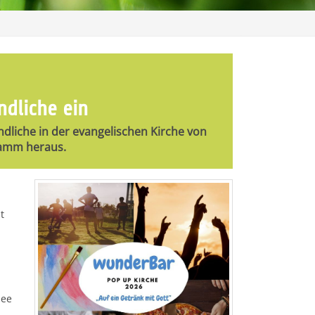
dliche ein
ndliche in der evangelischen Kirche von
gramm heraus.
t
dee