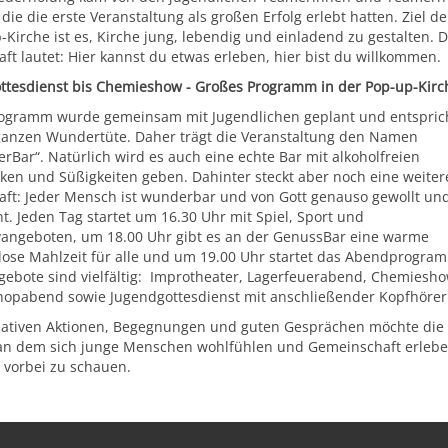
 die die erste Veranstaltung als großen Erfolg erlebt hatten. Ziel de
-Kirche ist es, Kirche jung, lebendig und einladend zu gestalten. D
aft lautet: Hier kannst du etwas erleben, hier bist du willkommen.
ttesdienst bis Chemieshow - Großes Programm in der Pop-up-Kir
ogramm wurde gemeinsam mit Jugendlichen geplant und entspric
ganzen Wundertüte. Daher trägt die Veranstaltung den Namen
rBar“. Natürlich wird es auch eine echte Bar mit alkoholfreien
ken und Süßigkeiten geben. Dahinter steckt aber noch eine weiter
aft: Jeder Mensch ist wunderbar und von Gott genauso gewollt un
t. Jeden Tag startet um 16.30 Uhr mit Spiel, Sport und
vangeboten, um 18.00 Uhr gibt es an der GenussBar eine warme
lose Mahlzeit für alle und um 19.00 Uhr startet das Abendprogra
gebote sind vielfältig: Improtheater, Lagerfeuerabend, Chemies
opabend sowie Jugendgottesdienst mit anschließender Kopfhörerp
eativen Aktionen, Begegnungen und guten Gesprächen möchte die P
an dem sich junge Menschen wohlfühlen und Gemeinschaft erleben. 
 vorbei zu schauen.