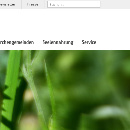
ewsletter
Presse
irchengemeinden
Seelennahrung
Service