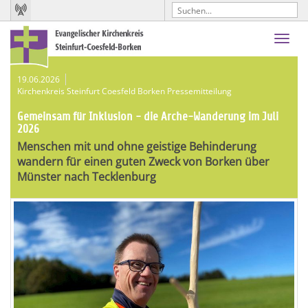
Toggl
navig
19.06.2026
Kirchenkreis Steinfurt Coesfeld Borken Pressemitteilung
Gemeinsam für Inklusion - die Arche-Wanderung im Juli
2026
Menschen mit und ohne geistige Behinderung
wandern für einen guten Zweck von Borken über
Münster nach Tecklenburg