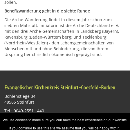
sollen.
Benefizwanderung geht in die siebte Runde
Die Arche-Wanderung findet in diesem Jahr schon zum
siebten Mal statt. Initiatorin ist die Arche Deutschland e. V.
mit den drei Arche-Gemeinschaften in Landsberg (Bayern),
Ravensburg (Baden-Württem berg) und Tecklenburg
(Nordrhein-Westfalen) - den Lebensgemeinschaften von
Menschen mit und ohne Behinderung, die von ihrem
Ursprung her christlich-ökumenisch geprägt sind.
Evangelischer Kirchenkreis Steinfurt-Coesfeld-Borken
Bohlenstiege 34
48565 Steinfurt
Tel.: 0049-2551 1440
E-Mail:
st-info@ekvw.de
We use cookies to make sure you can have the best experience on our website.
Impressum
Datenschutzerklärung
Sitemap
If you continue to use this site we assume that you will be happy with it.