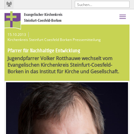
Toggl
navig
15.10.2013
Kirchenkreis Steinfurt Coesfeld Borken Pressemitteilung
Pfarrer für Nachhaltige Entwicklung
Jugendpfarrer Volker Rotthauwe wechselt vom
Evangelischen Kirchenkreis Steinfurt-Coesfeld-
Borken in das Institut für Kirche und Gesellschaft.