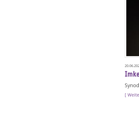
20.06.20
Imke
Synod
Weite