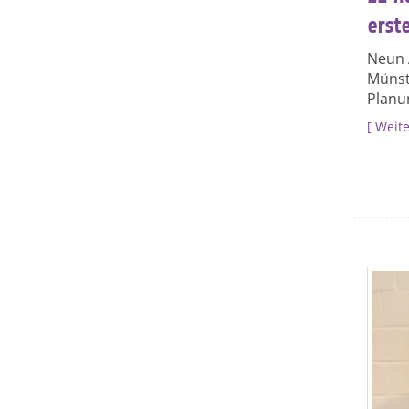
erst
Neun 
Münste
Planu
Weite