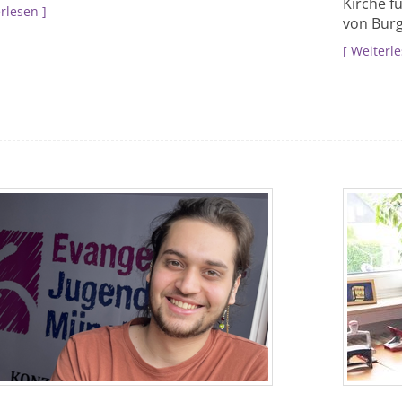
Kirche f
rlesen
von Burg
Weiterl