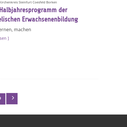
 Kirchenkreis Steinfurt Coesfeld Borken
Halbjahresprogramm der
lischen Erwachsenenbildung
lernen, machen
esen
9