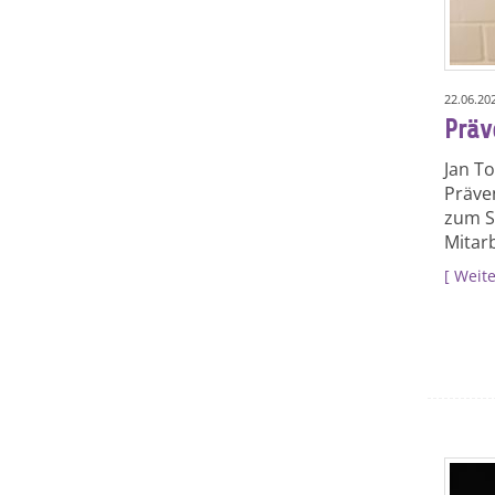
22.06.20
Präv
Jan T
Präve
zum Sc
Mitarb
Weite