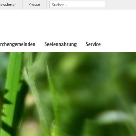
ewsletter
Presse
irchengemeinden
Seelennahrung
Service