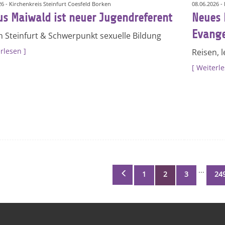
26 - Kirchenkreis Steinfurt Coesfeld Borken
08.06.2026 -
us Maiwald ist neuer Jugendreferent
Neues 
Evange
n Steinfurt & Schwerpunkt sexuelle Bildung
rlesen
Reisen, 
Weiterl
...
1
2
3
24